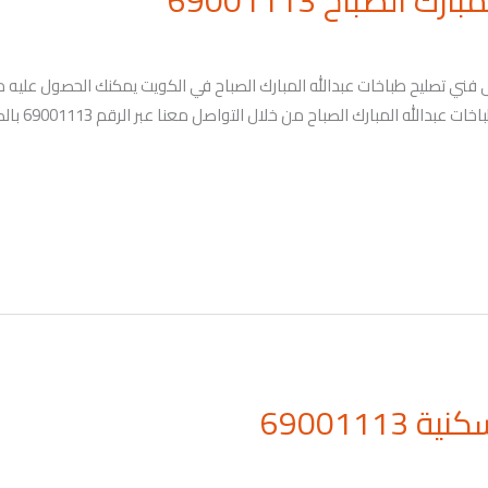
 الصباح 69001113
يمكنك التواص
6900111