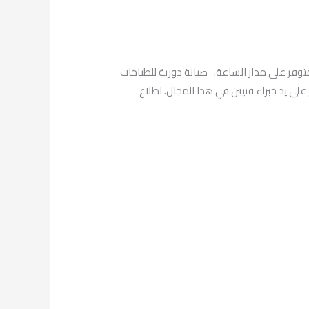
كتنا نوفر اليكم فني لـ تصليح طباخات العديلية في الكويت من خلال التواصل معنا عبر الرقم الموحد 69001113 المتوفر على مدار الساعة. صيانة دورية للطباخات
على يد خبراء فنيين في هذا المجال. اطلاع