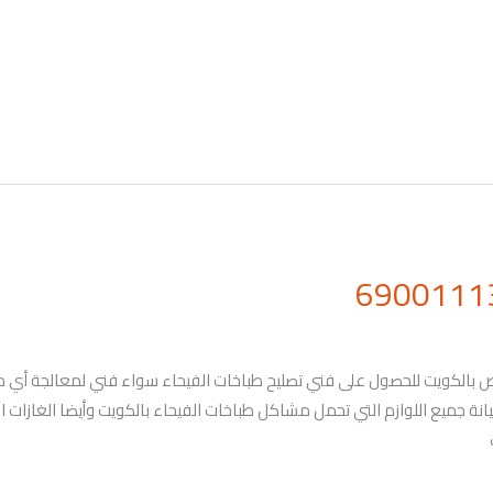
التواصل معنا على الرقم 69001113 الخاص بالكويت للحصول على فني تصليح طباخات الفيحاء سواء 
انة جميع اللوازم التي تحمل مشاكل طباخات الفيحاء بالكويت وأيضا الغازات ا