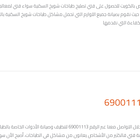
التواصل معنا على الرقم 69001113 الخاص بالكويت للحصول على فني تصليح طباخات شويخ السكنية سو
يث نقوم بصيانة جميع اللوازم التي تحمل مشاكل طباخات شويخ السكنية بالكوي
لكفاءة التي نقدمها
عندنا خدمة تصليح طباخات كيفان بالكويت من خلال التواصل معنا عبر الرقم 113
 فني فالكثير من الأشخاص يعانون من مشاكل في الطباخات، أصبح الأن سهل 