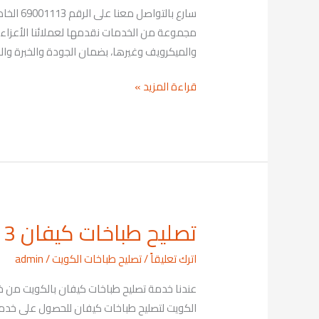
السكنية
سارع ب
69001113
مجموعة من الخدمات نقدمها لعملائنا الأعزاء ح
والميكرويف وغيرها، بضمان الجودة والخبرة وا
قراءة المزيد »
تصليح طباخات كيفان 69001113
تصليح
طباخات
اترك تعليقاً
/
تصليح طباخات الكويت
/
admin
كيفان
69001113
الكويت لتصليح طباخات كيفان للحصول على خدمة