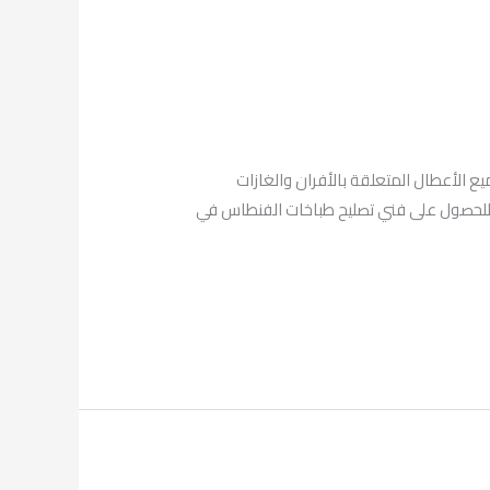
لتصليح وصيانة جميع الأعطال المتعلقة بالأفران والغازات
رها على مدار الساعة وبأي وقت عبر الرقم 69001113. خدمة تصليح الطباخات على مدار 24 ساعة : للحصول على فني تصليح طباخات الفنطاس في