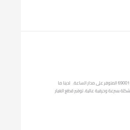
مع فني تصليح طباخات النزهة بالكويت يمكنك الحصول على أفضل الخدمات السريعة والفنية من خلال الرقم المباشر لدينا 69001113 المتوفر على مدار الساعة. لدينا ما
شكلة بسرعة وحرفية عالية. توفير قطع الغيار