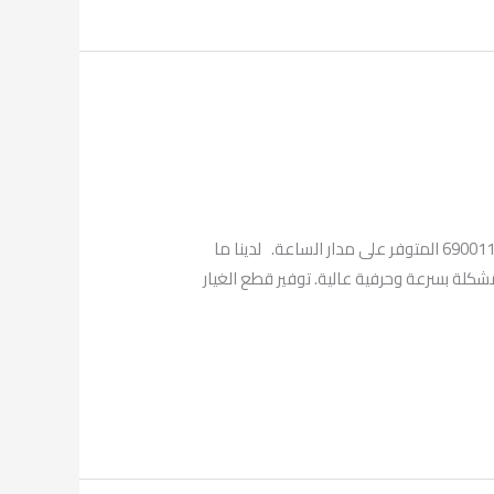
مع فني تصليح طباخات غرناطة بالكويت يمكنك الحصول على أفضل الخدمات السريعة والفنية من خلال الرقم المباشر لدينا 69001113 المتوفر على مدار الساعة. لدينا ما
مشكلة بسرعة وحرفية عالية. توفير قطع الغيار