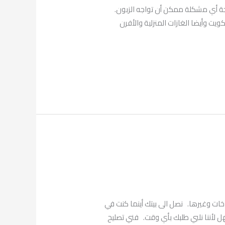
اء فني لمعالجة أي مشكلة ممكن أن تواجه الزبون.
ت وأيضا الغازات المنزلية والأفرن
69001 لتنظيف وصيانة الأدوات الخاصة بالطباخات وغيرها. نصل الى بيتك أينما كنت في
لأننا نلبي طلبك بأي وقت. فني تصليح