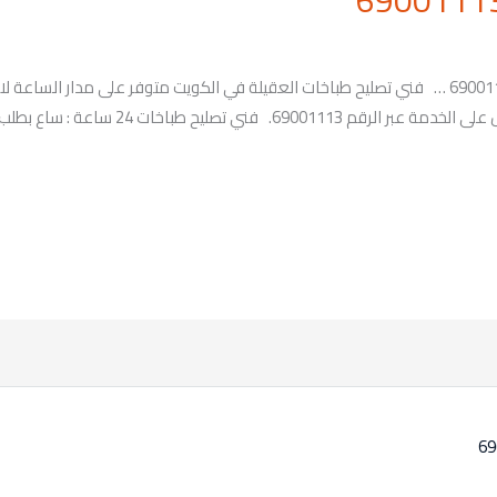
رقم فني تصليح طباخات العقيلة في الكويت 69001113 … فني تصليح طباخات العقيلة في الكويت متوفر 
بالطباخات والأفران وغيرها من الأدوات، للحصو