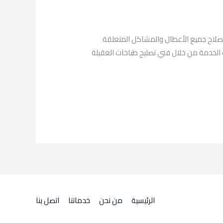
على مدار الساعة لاصلاح جميع الأعطال والمشاكل المتعلقة
ل على الخدمة عبر الرقم 69001113. فني تصليح طباخات 24 ساعة : ساع بطلب الخدمة من خلال فني تصليح طباخات العقيلة
الرئيسية
من نحن
خدماتنا
اتصل بنا