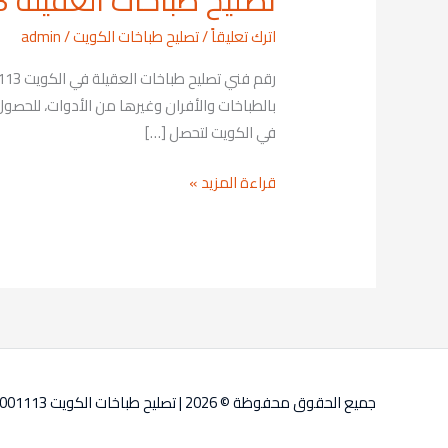
تصليح طباخات العقيلة 69001113
طباخات
اترك تعليقاً
/
تصليح طباخات الكويت
/
admin
العقيلة
69001113
في الكويت لتحصل […]
قراءة المزيد »
جميع الحقوق محفوظة © 2026 |
تصليح طباخات الكويت 69001113