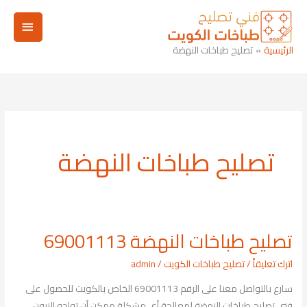
خطي
القائم
لى
لمحتوى
الرئيسي
الرئيسية
تصليح طباخات النهضة
تصليح طباخات النهضة
تصليح طباخات النهضة 69001113
تصليح
طباخات
اترك تعليقاً
/
تصليح طباخات الكويت
/
admin
النهضة
سارع بالتواصل معنا على الرقم 69001113 الخاص بالكويت للحصول على
69001113
فني تصليح طباخات النهضة لمعالجة أي مشكلة ممكن أن تواجه الزبون.