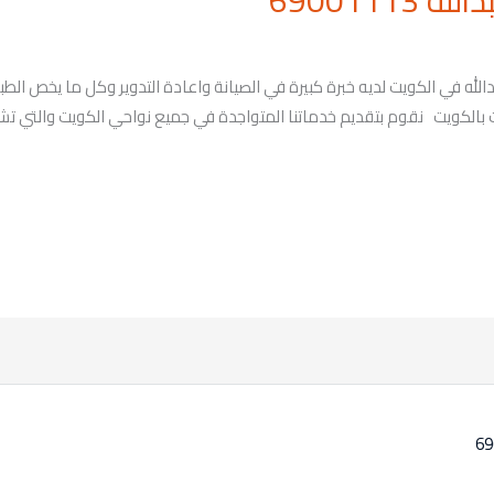
690011
له في الكويت لديه خبرة كبيرة في الصيانة واعادة التدوير وكل ما يخص الطب
ني تصليح الطباخات بالكويت نقوم بتقديم خدماتنا المتواجدة في جميع نواحي الكويت وا