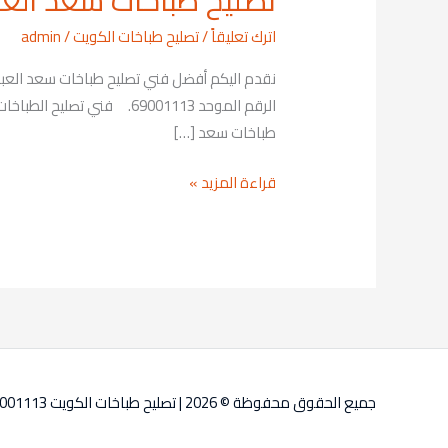
تصليح طباخات سعد العبدالله 13
طباخات
اترك تعليقاً
/
تصليح طباخات الكويت
/
admin
سعد
العبدالله
نقدم اليكم أفضل فني تصليح طباخات سعد العبدال
69001113
الرقم الموحد 69001113. ف
طباخات سعد […]
قراءة المزيد »
جميع الحقوق محفوظة © 2026 |
تصليح طباخات الكويت 69001113