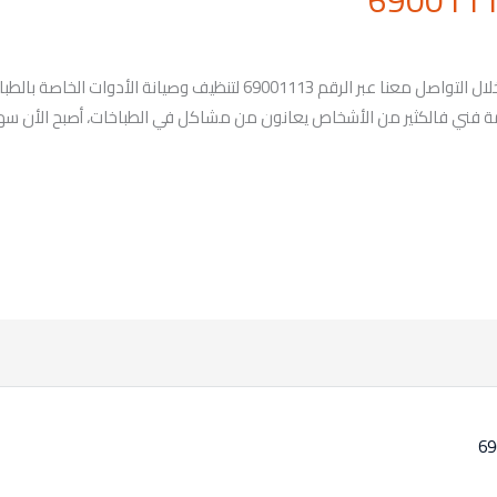
عندنا خدمة تصليح طباخات خيطان بالكويت من خلال التواصل معنا عبر الرقم 113
 فني فالكثير من الأشخاص يعانون من مشاكل في الطباخات، أصبح الأن سهل 