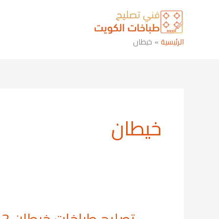
خطي
لى
لمحتوى
الرئيسية
خيطان
خيطان
تصليح