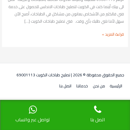
الى بيتك أينما كنت في الكويت لتصليح طباخات الاندلس للحصول على خدمة
فني فالكثير من الأشخاص يعانون من مشاكل في الطباخات، أصبح الأن
سهل لأننا نلبي طلبك بأي وقت. فني تصليح طباخات الكويت […]
قراءة المزيد »
جميع الحقوق محفوظة © 2026 |
تصليح طباخات الكويت 69001113
الرئيسية
من نحن
خدماتنا
اتصل بنا
اتصل بنا
تواصل عبر واتساب