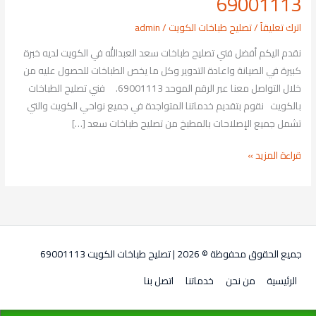
69001113
سعد
اترك تعليقاً
/
تصليح طباخات الكويت
/
admin
العبدالله
69001113
نقدم اليكم أفضل فني تصليح طباخات سعد العبدالله في الكويت لديه خبرة
كبيرة في الصيانة واعادة التدوير وكل ما يخص الطباخات للحصول عليه من
خلال التواصل معنا عبر الرقم الموحد 69001113. فني تصليح الطباخات
بالكويت نقوم بتقديم خدماتنا المتواجدة في جميع نواحي الكويت والتي
تشمل جميع الإصلاحات بالمطبخ من تصليح طباخات سعد […]
قراءة المزيد »
جميع الحقوق محفوظة © 2026 |
تصليح طباخات الكويت 69001113
الرئيسية
من نحن
خدماتنا
اتصل بنا