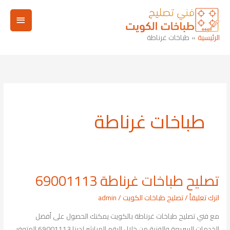
خطي
القائم
لى
لمحتوى
الرئيسي
الرئيسية
طباخات غرناطة
طباخات غرناطة
تصليح طباخات غرناطة 69001113
تصليح
طباخات
اترك تعليقاً
/
تصليح طباخات الكويت
/
admin
غرناطة
مع فني تصليح طباخات غرناطة بالكويت يمكنك الحصول على أفضل
69001113
الخدمات السريعة والفنية من خلال الرقم المباشر لدينا 69001113 المتوفر