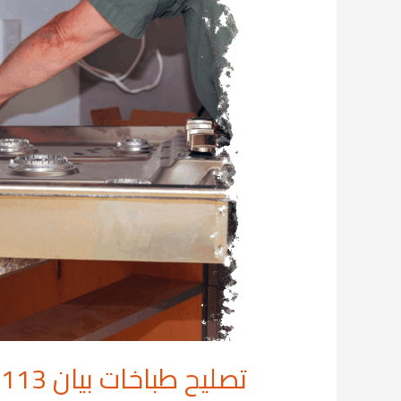
طباخات
بيان
69001113
تصليح طباخات بيان 69001113