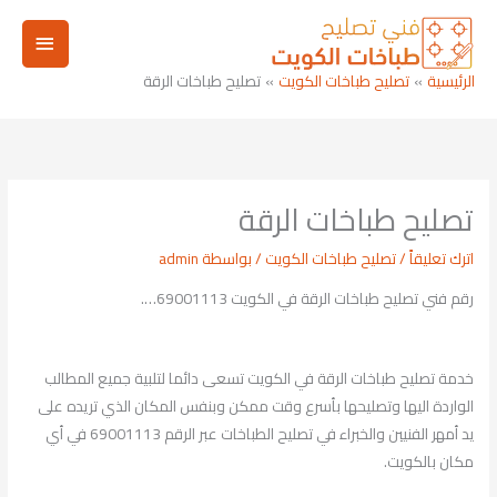
خطي
القائم
لى
لمحتوى
الرئيسي
الرئيسية
تصليح طباخات الكويت
تصليح طباخات الرقة
تصليح طباخات الرقة
اترك تعليقاً
/
تصليح طباخات الكويت
/ بواسطة
admin
رقم فني تصليح طباخات الرقة في الكويت 69001113….
خدمة تصليح طباخات الرقة في الكويت تسعى دائما لتلبية جميع المطالب
الواردة اليها وتصليحها بأسرع وقت ممكن وبنفس المكان الذي تريده على
يد أمهر الفنيين والخبراء في تصليح الطباخات عبر الرقم 69001113 في أي
مكان بالكويت.