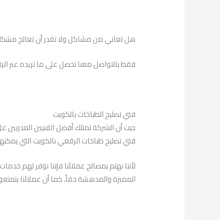
هل تعاني من مشاكل ولا تقدر أن تعالج مشكلتك 
فقط بالتواصل معنا تحصل على ما تريده عبر الرقم 69001113، في جميع المناطق والأماكن بال
فني تصليح الطباخات بالكويت
حيث أن الشركة تمتلك أفضل الفنيين المدربين ع
فني تصليح طباخات الرقعي بالكويت التي يمكنها 
لأننا نهتم بمصالح عملائنا فإننا نوفر لهم خدما
المميزة والمدهشة حقاً، كما أن عملائنا يتمتعون