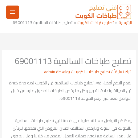
خطي
القائم
لى
لمحتوى
الرئيسي
الرئيسية
تصليح طباخات الكويت
تصليح طباخات السالمية 69001113
تصليح طباخات السالمية 69001113
اترك تعليقاً
/
تصليح طباخات الكويت
/ بواسطة
admin
نقدم اليكم أفضل فني تصليح طباخات السالمية في الكويت لديه خبرة كبيرة
في الصيانة واعادة التدوير وكل ما يخص الطباخات للحصول عليه من خلال
التواصل معنا عبر الرقم الموحد 69001113.
يمكنكم التواصل معنا لتحصلوا على خدمتنا في تصليح طباخات السالمية
بالكويت في البيوت وبأرخص التكاليف أحسن العروض التي نقدمها للزبائن
على مدار الساعة مع توفير ضمانة للعمل المقدم من خلالنا وعلى يد فني