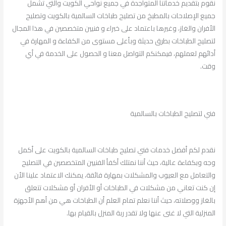
نقوم بتقديم خدماتنا المتواجدة في جميع نواحي الكويت والتي تشمل
جميع الإصلاحات بالمطبخ من تصليح طباخات السالمية بالكويت وتصليح
الأفران والغاز، وغيرها باعتماد على خبراء و فنيين متخصصين في هذا المجال
لتصليح الطباخات بطرق حديثة وبأعلى مستوى من الكفاءة و المهارة في
أدائهم لعملهم، فيمكنكم التواصل معنا و الحصول على الخدمة في أي
وقت.
فني لتصليح الطباخات بالسالمية
نقدم لكم أفضل خدمات فني تصليح طباخات السالمية بالكويت على أكمل
وجه وبكفاءة عالية، حيث أننا نمتلك أكفأ الفنيين المتخصصين في التصليح
والتعامل مع العيوب والمشكلات بمهارة فائقة، يمكنك الاعتماد علينا الأن
إن كنت تعاني من مشكلات في الطباخات أو الأفران أو مشكلات تتعلق
بالغاز ووصلاته، حيث أننا نعلم تمام العلم أن الطباخات هي من أهم الأجهزة
المنزلية التي لا غنى عنها ولا تقدر ربة المنزل بالقيام بها.