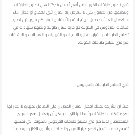
فني تصليح طباخات الكويت من أهم أعمال شركتنا هي تصليح الطباخات
وتنظيفها من الدهون كي لا تتعرض ربه المنزل لأي انقطاع أو عطل أثناء
استعمال الغاز أو حصول حريق لا قدر الله فنحن نوفر لكم فنيين في تصليح
طباخات الفردوس في الكويت ذو خبرة سنين طويلة ولديهم شهادات في
تصليح الطباخات و افران الغاز و الثلاجات و الفريزرات و الغسالات و النشافات
مع فني تصليح طباخات الكويت.
فني لتصليح الطباخات بالفردوس
حيث أن الشركة تمتلك أفضل الفنيين المدربين على التعامل بمهارة لا نظير لها
مع مشكلات الطباخات وأعطالها التي لا يمكن أن يتعامل معها سوى
المتخصصين لدينا مع فني تصليح طباخات الفردوس بالكويت التي يمكنها
تقديم خدمات تبديل قطع غيار الأفران والطباخات وأنابيب الغاز والوصلات