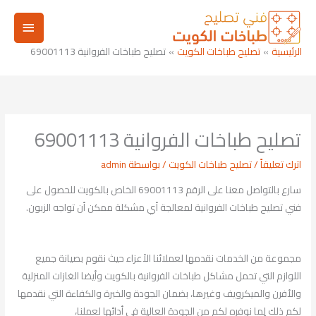
خطي
القائم
لى
لمحتوى
الرئيسي
الرئيسية
تصليح طباخات الكويت
تصليح طباخات الفروانية 69001113
تصليح طباخات الفروانية 69001113
اترك تعليقاً
/
تصليح طباخات الكويت
/ بواسطة
admin
سارع بالتواصل معنا على الرقم 69001113 الخاص بالكويت للحصول على
فني تصليح طباخات الفروانية لمعالجة أي مشكلة ممكن أن تواجه الزبون.
مجموعة من الخدمات نقدمها لعملائنا الأعزاء حيث نقوم بصيانة جميع
اللوازم التي تحمل مشاكل طباخات الفروانية بالكويت وأيضا الغازات المنزلية
والأفرن والميكرويف وغيرها، بضمان الجودة والخبرة والكفاءة التي نقدمها
لكم ذلك لِما نوفره لكم من الجودة العالية في أدائها لعملنا،